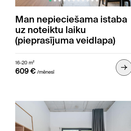
Man nepieciešama istaba
uz noteiktu laiku
Gallery /
(pieprasījuma veidlapa)
16-20 m²
609 €
/mēnesī