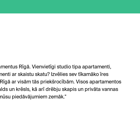
mentus Rīgā. Vienvietīgi studio tipa apartamenti,
enti ar skaistu skatu? Izvēlies sev tīkamāko īres
i Rīgā ar visām tās priekšrocībām. Visos apartamentos
galds un krēsls, kā arī drēbju skapis un privāta vannas
ar mūsu piedāvājumiem zemāk."