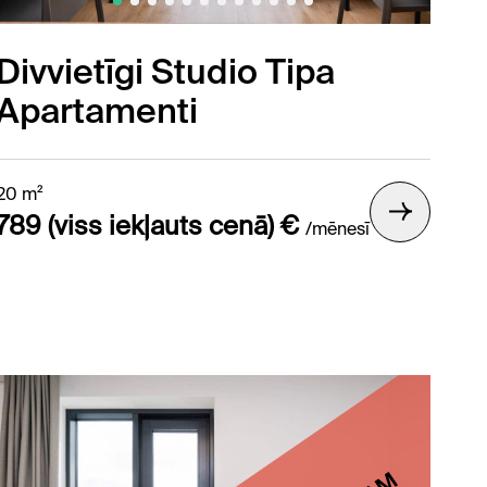
Divvietīgi Studio Tipa
Apartamenti
20 m²
789 (viss iekļauts cenā) €
/mēnesī