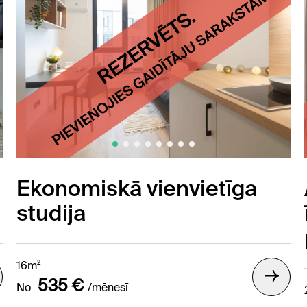
Ekonomiskā vienvietīga
studija
16m²
535 €
No
/mēnesī