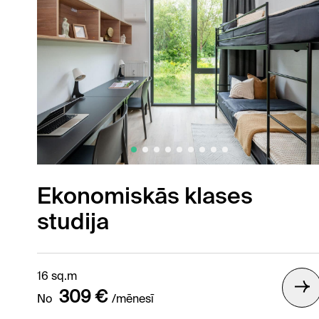
Ekonomiskās klases
studija
16 sq.m
309 €
No
/mēnesī