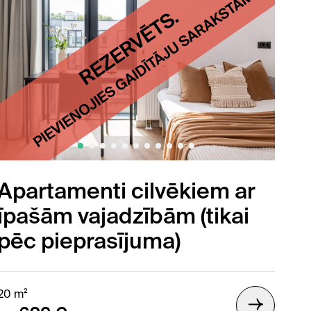
Apartamenti cilvēkiem ar
īpašām vajadzībām (tikai
pēc pieprasījuma)
20 m²