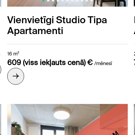
Vienvietīgi Studio Tipa
Apartamenti
16 m²
609 (viss iekļauts cenā) €
/mēnesī