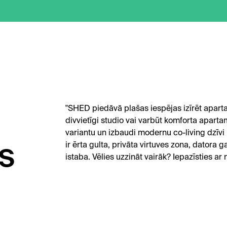
"SHED piedāvā plašas iespējas izīrēt aparta
divvietīgi studio vai varbūt komforta apartam
variantu un izbaudi modernu co-living dzīv
s
ir ērta gulta, privāta virtuves zona, datora 
istaba. Vēlies uzzināt vairāk? Iepazīsties 