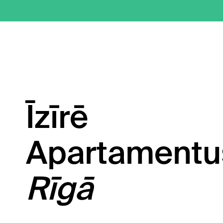
Īzīrē
Apartamentu
Rīgā