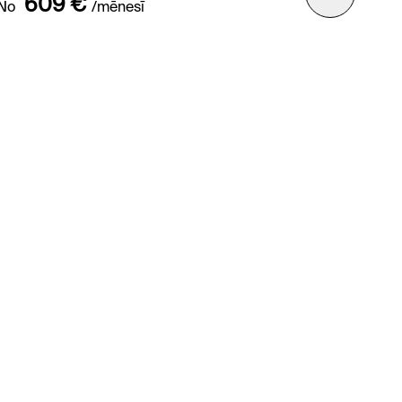
609 €
No
/mēnesī