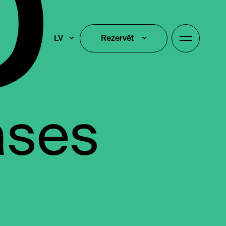
LV
Rezervēt
Rezervēt
ases