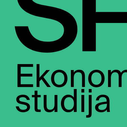
Skip
to
content
Ekonom
studija