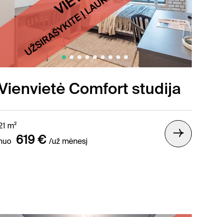
Vienvietė Comfort studija
21 m²
619 €
nuo
/už mėnesį