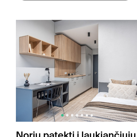
Noriu patekti į laukiančiųjų