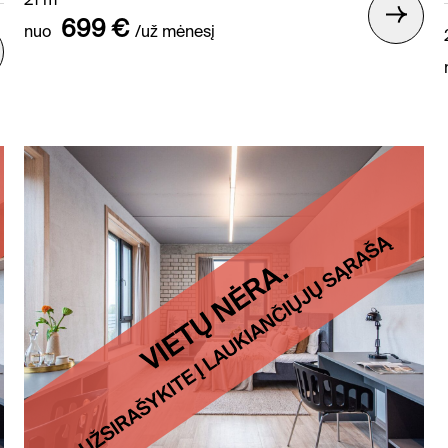
21 m²
699 €
nuo
/už mėnesį