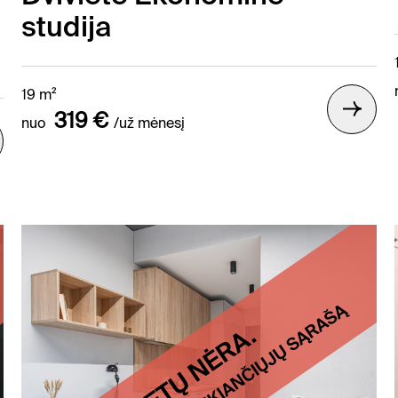
studija
19 m²
319 €
nuo
/už mėnesį