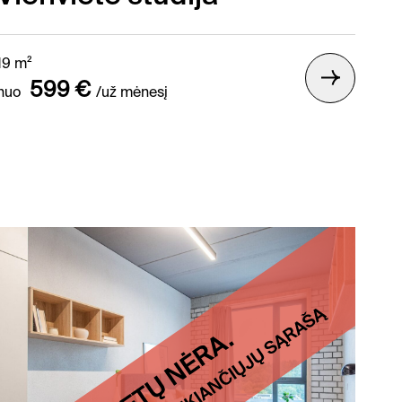
19 m²
599 €
nuo
/už mėnesį