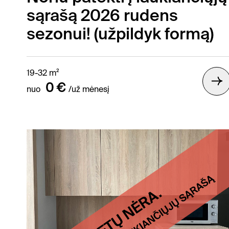
sąrašą 2026 rudens
sezonui! (užpildyk formą)
Gallery /
19-32 m²
0 €
nuo
/už mėnesį