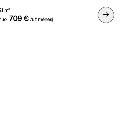
21 m²
709 €
nuo
/už mėnesį