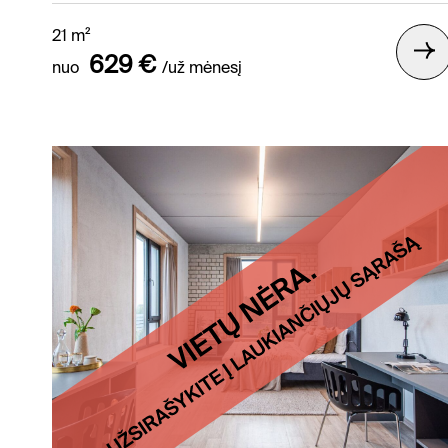
21 m²
629 €
nuo
/už mėnesį