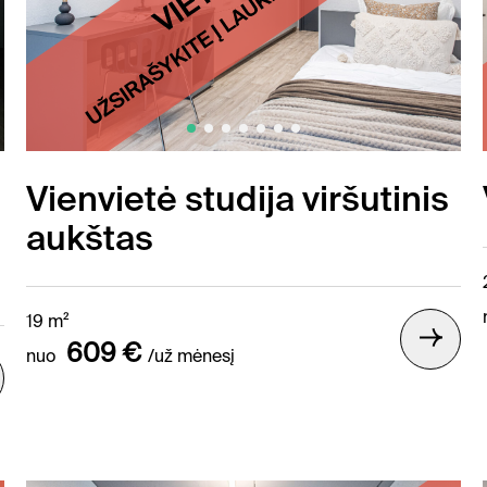
Vienvietė studija viršutinis
aukštas
19 m²
609 €
nuo
/už mėnesį