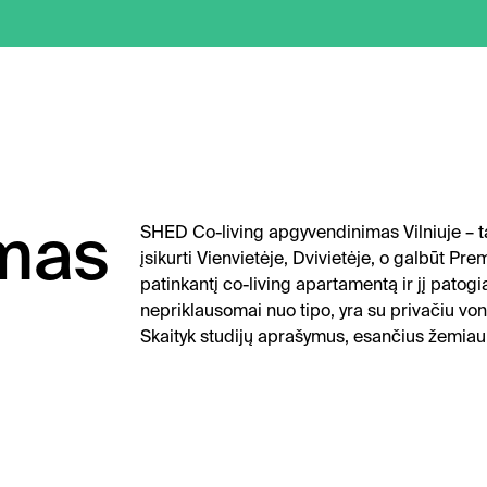
mas
SHED Co-living apgyvendinimas Vilniuje – t
įsikurti Vienvietėje, Dvivietėje, o galbūt Pr
patinkantį co-living apartamentą ir jį pato
nepriklausomai nuo tipo, yra su privačiu von
Skaityk studijų aprašymus, esančius žemiau