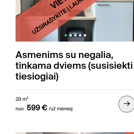
Asmenims su negalia,
tinkama dviems (susisiekti
tiesiogiai)
29 m²
599 €
nuo
/už mėnesį