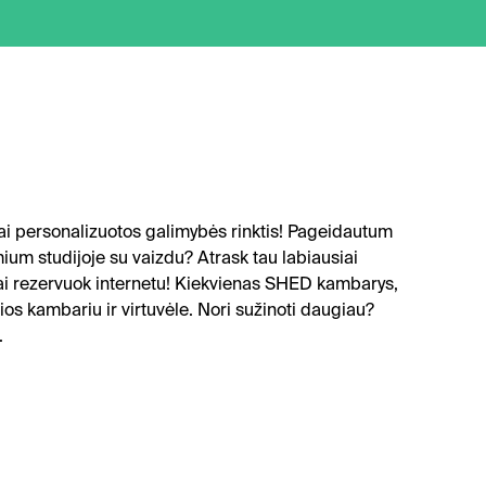
ai personalizuotos galimybės rinktis! Pageidautum
emium studijoje su vaizdu? Atrask tau labiausiai
giai rezervuok internetu! Kiekvienas SHED kambarys,
ios kambariu ir virtuvėle. Nori sužinoti daugiau?
.