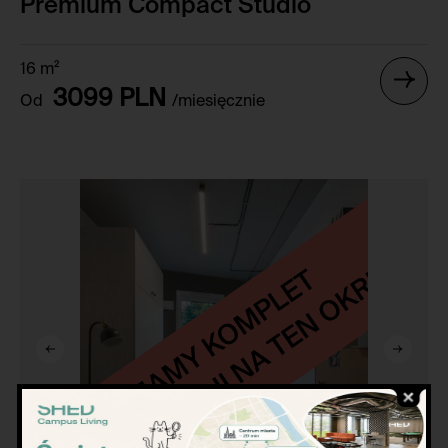
Premium Compact Studio
16 m²
3099 PLN
Od
/miesięcznie