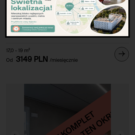
Premium Classic Studio
17,0 - 19 m²
3149 PLN
Od
/miesięcznie