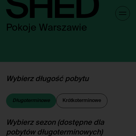
Skip
to
Gallery /
content
Pokoje Warszawie
PL
PL
Wybierz długość pobytu
Długoterminowe
Krótkoterminowe
Wybierz sezon (dostępne dla
pobytów długoterminowych)