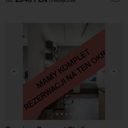
2949 PLN
Od
/miesięcznie