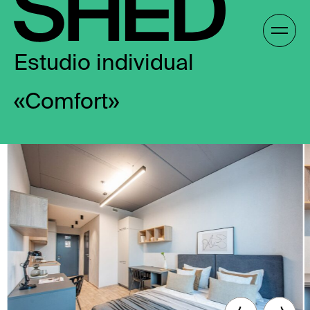
Skip
to
Galería /
content
Estudio individual
«Comfort»
ES
ES